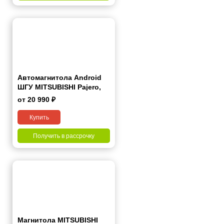
Автомагнитола Android
ШГУ MITSUBISHI Pajero,
Shogun, Montero 2007+ 9"
от 20 990 ₽
Купить
Получить в рассрочку
Магнитола MITSUBISHI