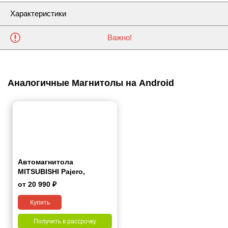
Характеристики
Важно!
Аналогичные Магнитолы на Android
Автомагнитола
MITSUBISHI Pajero,
Shogun, Montero 2007+ 7"
от 20 990 ₽
Купить
Получить в рассрочку