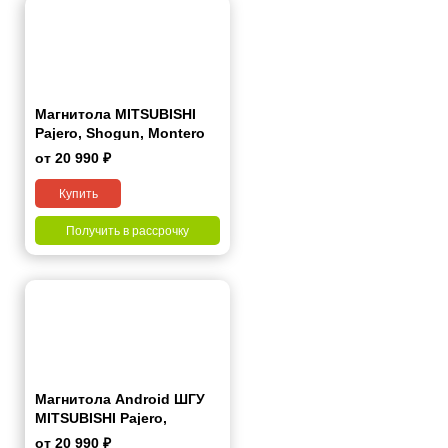
Магнитола MITSUBISHI
Pajero, Shogun, Montero
2007+ 7 дюймов - 10.1
от 20 990 ₽
2/32 Гб Simple
Купить
Получить в рассрочку
Магнитола Android ШГУ
MITSUBISHI Pajero,
Shogun, Montero 2007+ 9
от 20 990 ₽