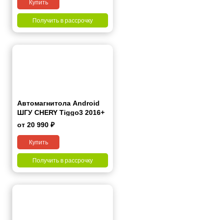
Купить
Получить в рассрочку
Автомагнитола Android
ШГУ CHERY Tiggo3 2016+
9"
от 20 990 ₽
Купить
Получить в рассрочку