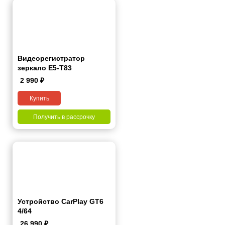
Видеорегистратор
зеркало E5-T83
2 990
₽
Купить
Получить в рассрочку
Устройство CarPlay GT6
4/64
26 990
₽