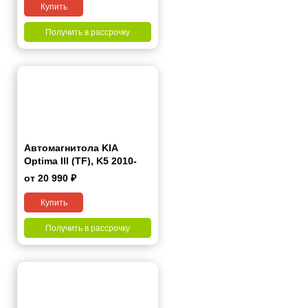
Купить
Получить в рассрочку
Автомагнитола KIA
Optima III (TF), K5 2010-
2013 7"
от 20 990 ₽
Купить
Получить в рассрочку