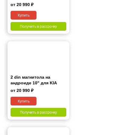
Камера+регистратор 10"
от 20 990 ₽
Купить
Получить в рассрочку
2 din магнитола на
андроиде 10" для KIA
K5/OPTIMA 2016-2019
от 20 990 ₽
Купить
Получить в рассрочку