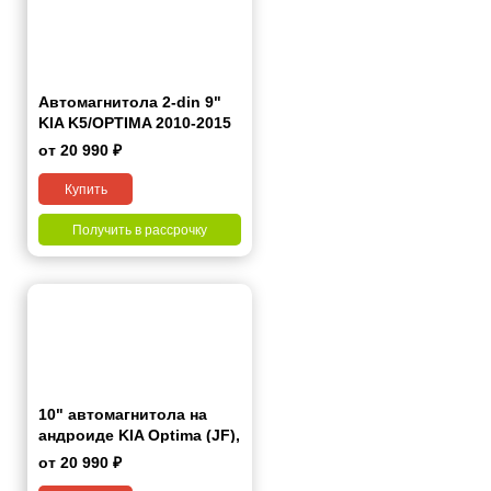
Автомагнитола 2-din 9"
KIA K5/OPTIMA 2010-2015
от 20 990 ₽
Купить
Получить в рассрочку
10" автомагнитола на
андроиде KIA Optima (JF),
K5 2015+
от 20 990 ₽