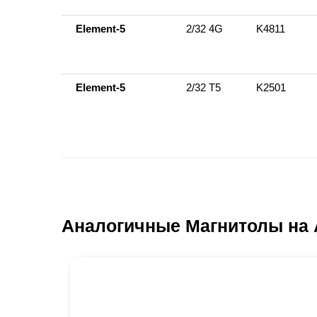
Element-5
2/32 4G
K4811
Element-5
2/32 Т5
K2501
Аналогичные Магнитолы на 