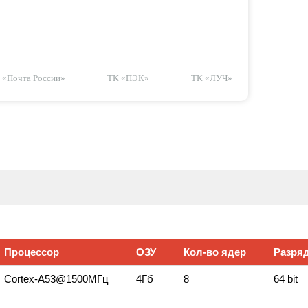
«Почта России»
ТК «ПЭК»
ТК «ЛУЧ»
Процессор
ОЗУ
Кол‑во ядер
Разряд
Сortex‑A53@1500МГц
4Гб
8
64 bit