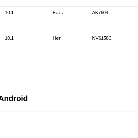
10.1
Есть
AK7604
10.1
Нет
NV6158С
Android