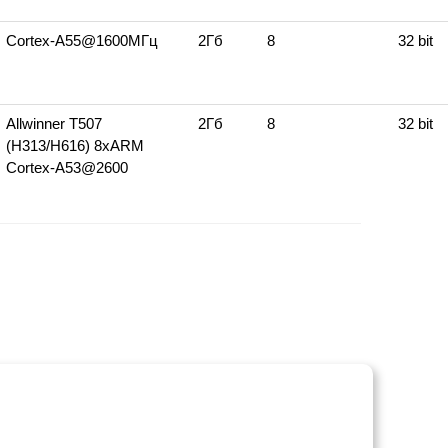
Cortex‑A55@1600МГц
2Гб
8
32 bit
Allwinner T507
2Гб
8
32 bit
(H313/H616) 8xARM
Cortex‑A53@2600