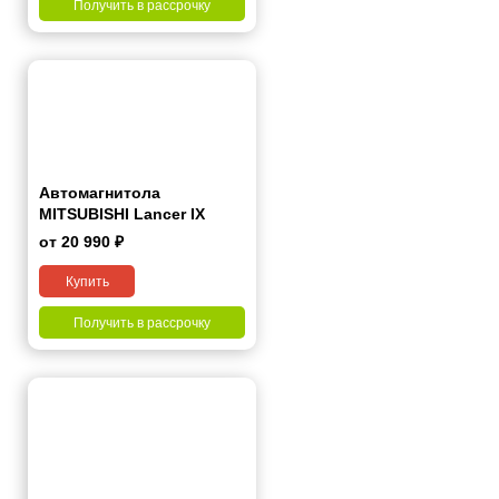
Получить в рассрочку
Автомагнитола
MITSUBISHI Lancer IX
2006-2012 (бежевый) 7"
от 20 990 ₽
Купить
Получить в рассрочку