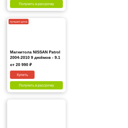
Получить в рассрочку
лучшая цена
Магнитола NISSAN Patrol
2004-2010 9 дюймов - 9.1
1/16 Гб Simple
от 20 990 ₽
Купить
Получить в рассрочку