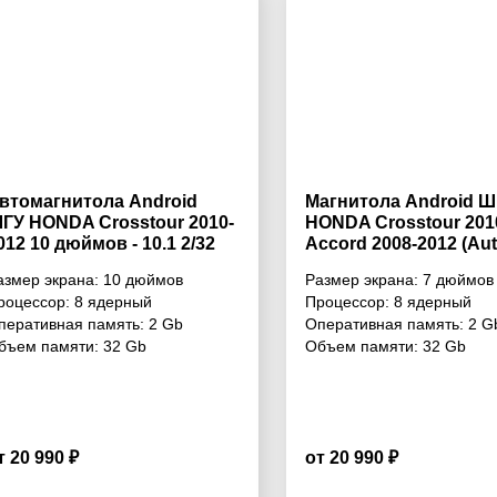
втомагнитола Android
Магнитола Android Ш
ГУ HONDA Crosstour 2010-
HONDA Crosstour 201
012 10 дюймов - 10.1 2/32
Accord 2008-2012 (Aut
б Simple
Conditioning / Without
азмер экрана:
10 дюймов
Размер экрана:
7 дюймов
Navigation) 7 дюймов 
роцессор:
8 ядерный
Процессор:
8 ядерный
2/32 Гб Simple
перативная память:
2 Gb
Оперативная память:
2 G
бъем памяти:
32 Gb
Объем памяти:
32 Gb
т 20 990 ₽
от 20 990 ₽
4.4