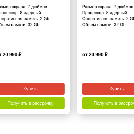
onditioning / Without
Navigation) 7 дюймов 
азмер экрана:
7 дюймов
Размер экрана:
7 дюймов
avigation) 7 дюймов - 10.1
2/32 Гб Pro
роцессор:
8 ядерный
Процессор:
8 ядерный
/32 Гб Pro
перативная память:
2 Gb
Оперативная память:
2 G
бъем памяти:
32 Gb
Объем памяти:
32 Gb
т 20 990 ₽
от 20 990 ₽
4.5
Купить
Купить
Получить в рассрочку
Получить в рассро