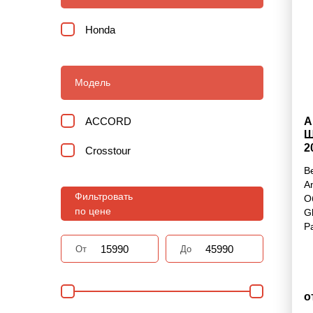
Honda
Модель
ACCORD
А
Ш
2
Crosstour
В
A
Фильтровать
О
по цене
G
Р
От
До
о