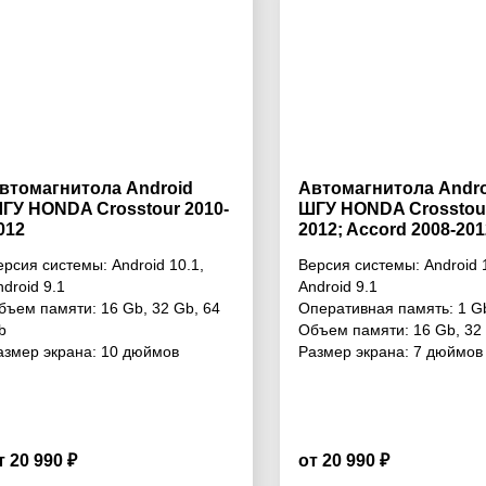
втомагнитола Android
Автомагнитола Andro
ГУ HONDA Crosstour 2010-
ШГУ HONDA Crosstour
012
2012; Accord 2008-201
Air-Conditioning / Wit
ерсия системы:
Android 10.1
,
Версия системы:
Android 
Navigation) 7“
ndroid 9.1
Android 9.1
бъем памяти:
16 Gb
,
32 Gb
,
64
Оперативная память:
1 G
b
Объем памяти:
16 Gb
,
32
азмер экрана:
10 дюймов
Размер экрана:
7 дюймов
т 20 990 ₽
от 20 990 ₽
3.5