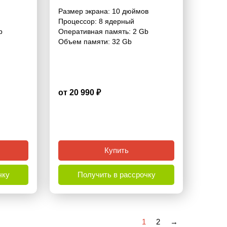
- 10.1
Гб Pro
Размер экрана:
10 дюймов
Процессор:
8 ядерный
b
Оперативная память:
2 Gb
Объем памяти:
32 Gb
от 20 990 ₽
4.4
Купить
чку
Получить в рассрочку
1
2
→