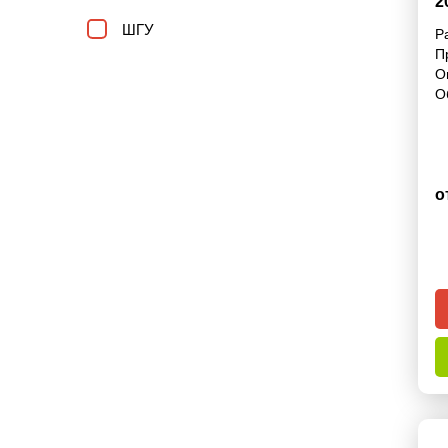
2
S
ШГУ
Р
П
О
О
о