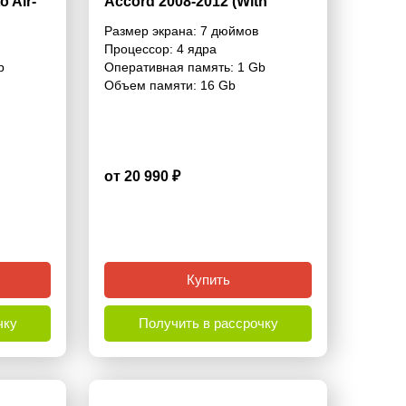
o Air-
Accord 2008-2012 (With
Navigation) 7 дюймов - 9.1
Размер экрана:
7 дюймов
- 9.1
1/16 Гб Simple
Процессор:
4 ядра
b
Оперативная память:
1 Gb
Объем памяти:
16 Gb
от 20 990 ₽
4.8
Купить
чку
Получить в рассрочку