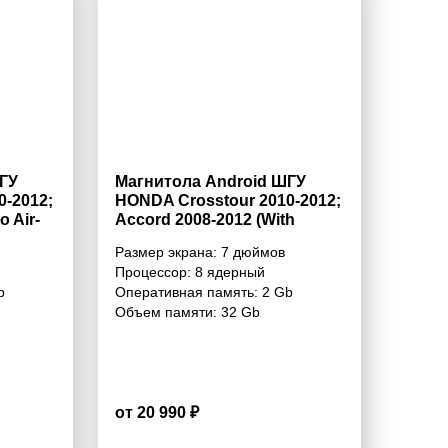
ГУ
Магнитола Android ШГУ
0-2012;
HONDA Crosstour 2010-2012;
o Air-
Accord 2008-2012 (With
Navigation) 7 дюймов - 10.1
Размер экрана:
7 дюймов
- 10.1
2/32 Гб Simple
Процессор:
8 ядерный
b
Оперативная память:
2 Gb
Объем памяти:
32 Gb
от 20 990 ₽
4.6