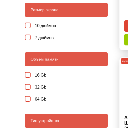
Размер экрана
10 дюймов
7 дюймов
Объем памяти
луч
16 Gb
32 Gb
64 Gb
A
Тип устройства
Ш