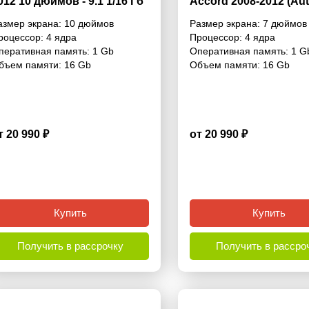
012 10 дюймов - 9.1 1/16 Гб
Accord 2008-2012 (Aut
imple
Conditioning / Without
азмер экрана:
10 дюймов
Размер экрана:
7 дюймов
Navigation) 7 дюймов 
роцессор:
4 ядра
Процессор:
4 ядра
1/16 Гб Simple
перативная память:
1 Gb
Оперативная память:
1 G
бъем памяти:
16 Gb
Объем памяти:
16 Gb
т 20 990 ₽
от 20 990 ₽
4.4
Купить
Купить
Получить в рассрочку
Получить в рассро