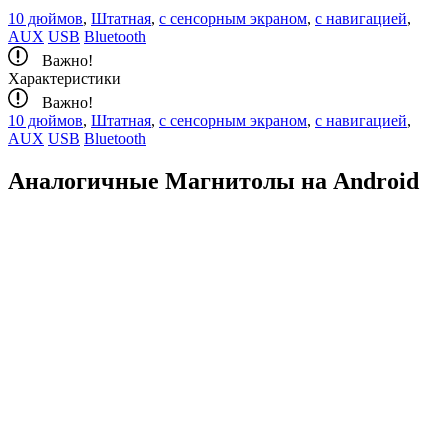
10 дюймов
,
Штатная
,
с сенсорным экраном
,
c навигацией
,
AUX
USB
Bluetooth
Важно!
Характеристики
Важно!
10 дюймов
,
Штатная
,
с сенсорным экраном
,
c навигацией
,
AUX
USB
Bluetooth
Аналогичные Магнитолы на Android