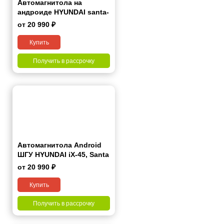
Автомагнитола на
андроиде HYUNDAI santa-
FE 2000-2012
от 20 990 ₽
Купить
Получить в рассрочку
Автомагнитола Android
ШГУ HYUNDAI iX-45, Santa
Fe 2012+ 9"
от 20 990 ₽
Купить
Получить в рассрочку