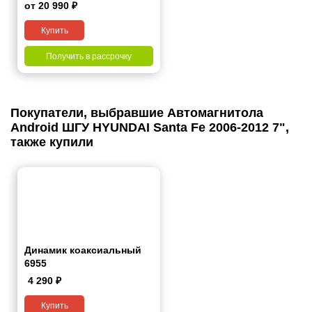
(TM) 2018+ 10"
от 20 990 ₽
Купить
Получить в рассрочку
Покупатели, выбравшие Автомагнитола
Android ШГУ HYUNDAI Santa Fe 2006-2012 7",
также купили
Динамик коаксиальный
6955
4 290
₽
Купить