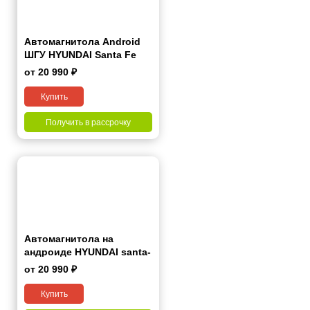
Автомагнитола Android
ШГУ HYUNDAI Santa Fe
2006-2012 9"
от 20 990 ₽
Купить
Получить в рассрочку
Автомагнитола на
андроиде HYUNDAI santa-
FE 2000-2012
от 20 990 ₽
Купить