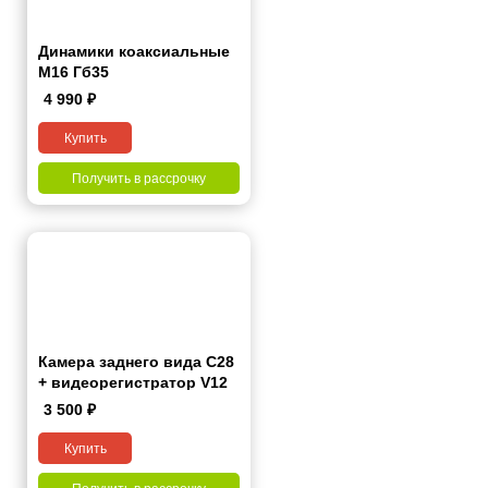
Динамики коаксиальные
M16 Гб35
4 990
₽
Купить
Получить в рассрочку
Камера заднего вида C28
+ видеорегистратор V12
(акция от 26 990 ₽)
3 500
₽
Купить