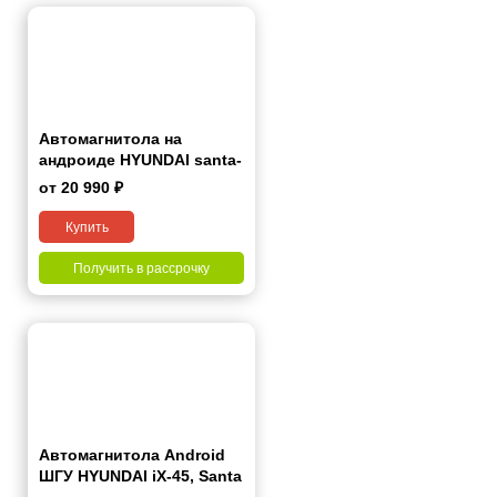
Автомагнитола на
андроиде HYUNDAI santa-
FE 2000-2012
от 20 990 ₽
Купить
Получить в рассрочку
Автомагнитола Android
ШГУ HYUNDAI iX-45, Santa